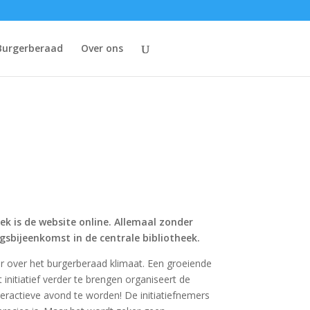
Burgerberaad
Over ons
ek is de website online. Allemaal zonder
gsbijeenkomst in de centrale bibliotheek.
er over het burgerberaad klimaat. Een groeiende
nitiatief verder te brengen organiseert de
teractieve avond te worden! De initiatiefnemers