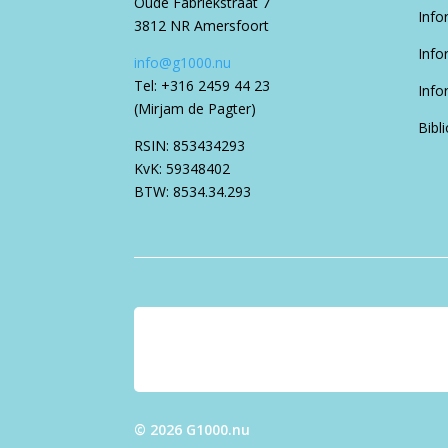
Oude Fabriekstraat 7
Info
3812 NR Amersfoort
Info
info@g1000.nu
Tel: +316 2459 44 23
Info
(Mirjam de Pagter)
Bibl
RSIN: 853434293
KvK: 59348402
BTW: 8534.34.293
© 2026 G1000.nu