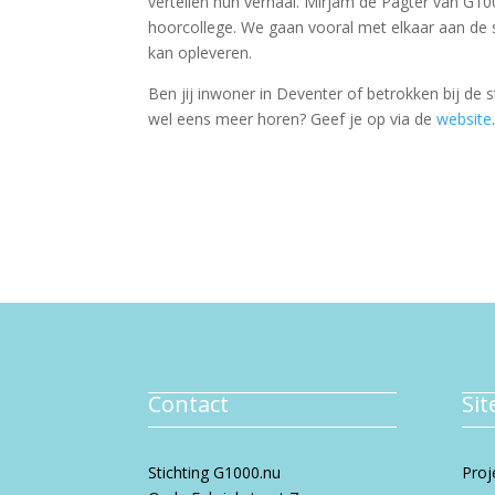
vertellen hun verhaal. Mirjam de Pagter van G10
hoorcollege. We gaan vooral met elkaar aan de 
kan opleveren.
Ben jij inwoner in Deventer of betrokken bij de 
wel eens meer horen? Geef je op via de
website
Contact
Si
Stichting G1000.nu
Proj