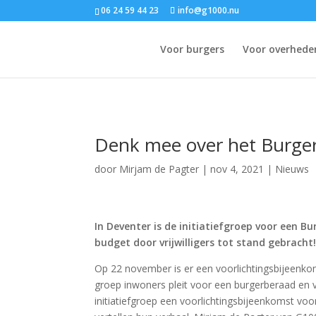
06 24 59 44 23
info@g1000.nu
Voor burgers
Voor overhede
Denk mee over het Burger
door
Mirjam de Pagter
|
nov 4, 2021
|
Nieuws
In Deventer is de initiatiefgroep voor een B
budget door vrijwilligers tot stand gebracht
Op 22 november is er een voorlichtingsbijeenkom
groep inwoners pleit voor een burgerberaad en v
initiatiefgroep een voorlichtingsbijeenkomst vo