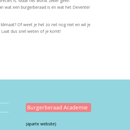
precies is. Maar het wordt zeker geen
an wat een burgerberaad is en wat het Deventer
klimaat? Of weet je het zo net nog niet en wil je
. Laat dus snel weten of je komt!
Burgerberaad Academie
(aparte website)