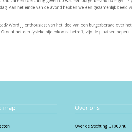
00.nu zal een toelichting geven op wat een burgerberaad nu eigenlijk 
slag. Aan het einde van de avond hebben we een gezamenlijk beeld v
stad? Word jij enthousiast van het idee van een burgerberaad over het 
. Omdat het een fysieke bijeenkomst betreft, zijn de plaatsen beperkt
te map
Over ons
ecten
Over de Stichting G1000.nu