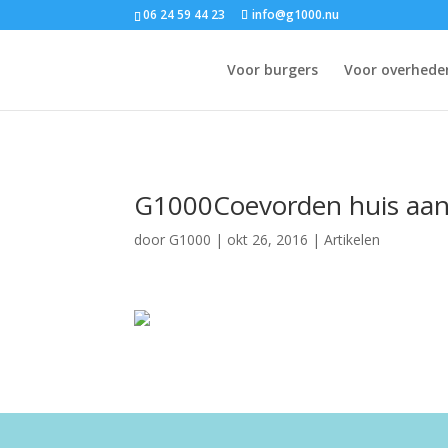
06 24 59 44 23
info@g1000.nu
Voor burgers
Voor overhede
G1000Coevorden huis aan
door
G1000
|
okt 26, 2016
|
Artikelen