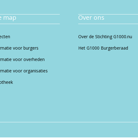
te map
Over ons
ecten
Over de Stichting G1000.nu
rmatie voor burgers
Het G1000 Burgerberaad
rmatie voor overheden
rmatie voor organisaties
iotheek